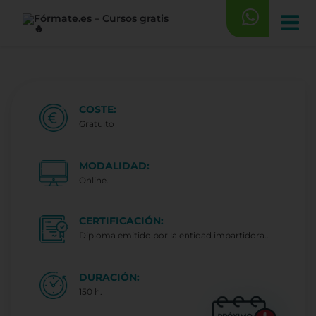
Saltar
al
contenido
COSTE:
Gratuito
MODALIDAD:
Online.
CERTIFICACIÓN:
Diploma emitido por la entidad impartidora..
DURACIÓN:
150 h.