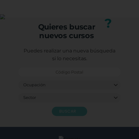
(trabajadores, autónomos o desempleados).
adquiridos, mejorando tu perfil profesional.
Puedes consultar los requisitos específicos con
nuestro equipo.
?
Quieres buscar
nuevos cursos
Puedes realizar una nueva búsqueda
si lo necesitas.
BUSCAR