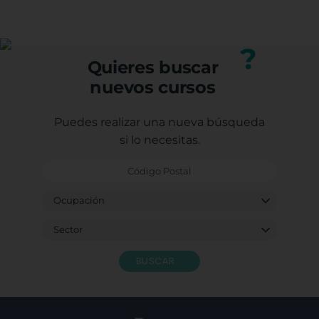
(trabajadores, autónomos o desempleados).
profesional.
Puedes consultar los requisitos específicos con
nuestro equipo.
?
Quieres buscar
nuevos cursos
Puedes realizar una nueva búsqueda
si lo necesitas.
BUSCAR