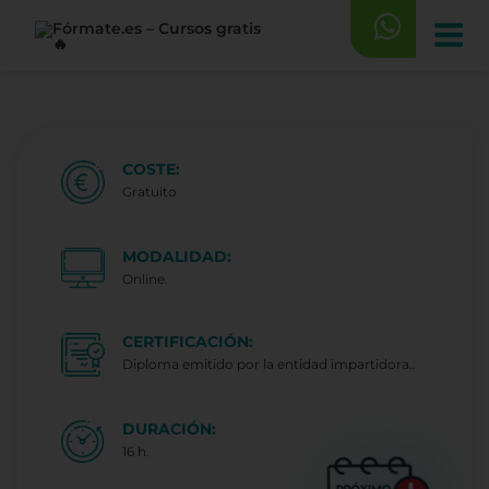
Saltar
al
contenido
COSTE:
Gratuito
MODALIDAD:
Online.
CERTIFICACIÓN:
Diploma emitido por la entidad impartidora..
DURACIÓN:
16 h.