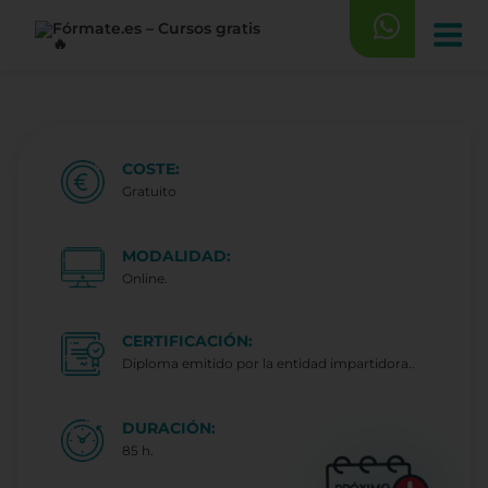
Saltar
al
contenido
COSTE:
Gratuito
MODALIDAD:
Online.
CERTIFICACIÓN:
Diploma emitido por la entidad impartidora..
DURACIÓN:
85 h.