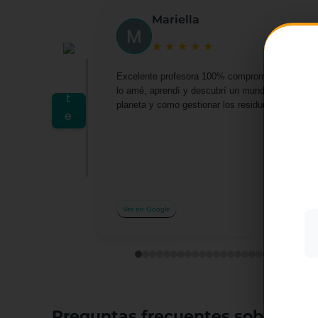
Mariella
★
★
★
★
★
Excelente profesora 100% comprometida por darn
lo amé, aprendí y descubrí un mundo lleno de o
planeta y como gestionar los residuos desde casa 
Utiliz
mostra
a part
acepta
su uso
Más i
Ver en Google
Preguntas frecuentes sobre el c