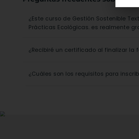
¿Este curso de Gestión Sostenible Textil: Impulsa tu Empresa con
Prácticas Ecológicas. es realmente gr
Sí, todos los cursos en Fórmate son 100% gra
¿Recibiré un certificado al finalizar la
públicos y no tienen coste alguno para el al
Correcto. Al completar con éxito el curso de 
¿Cuáles son los requisitos para inscrib
Empresa con Prácticas Ecológicas., recibirás 
acredita los conocimientos adquiridos, mejora
Los requisitos varían según la convocatoria 
desempleados). Puedes consultar los requisi