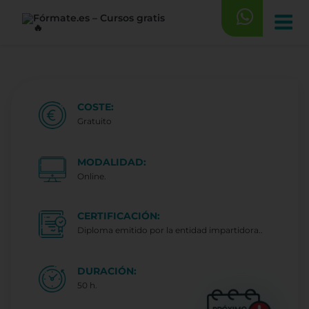
Saltar
al
contenido
COSTE:
Gratuito
MODALIDAD:
Online.
CERTIFICACIÓN:
Diploma emitido por la entidad impartidora..
DURACIÓN:
50 h.