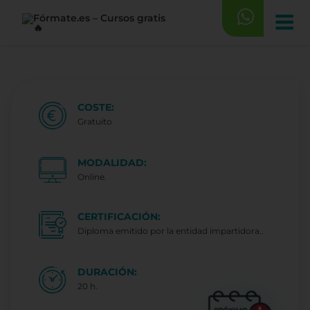
Saltar
al
contenido
COSTE:
Gratuito
MODALIDAD:
Online.
CERTIFICACIÓN:
Diploma emitido por la entidad impartidora..
DURACIÓN:
20 h.