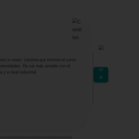
Yuri Mu
★
★
★
os lo mejor. Lástima que terminó el curso
La verdad me ha gus
portunidades. De ser más amable con el
muchas cosas que no
y a nivel industrial.
importancia de respe
segura y positiva.
Los contenidos fuer
duda, es una formaci
más sobre este ámbi
profesionalmente.
Ver en Google