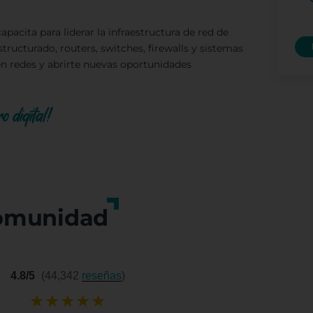
pacita para liderar la infraestructura de red de
ructurado, routers, switches, firewalls y sistemas
en redes y abrirte nuevas oportunidades
o digital!
omunidad
4.8/5
(44,342
reseñas
)
★
★
★
★
★