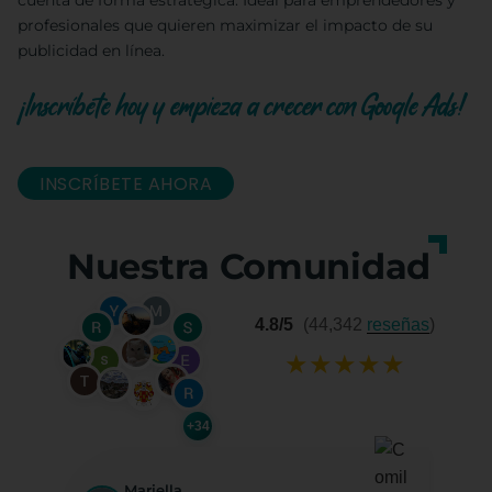
cuenta de forma estratégica. Ideal para emprendedores y
profesionales que quieren maximizar el impacto de su
publicidad en línea.
¡Inscríbete hoy y empieza a crecer con Google Ads!
INSCRÍBETE AHORA
Nuestra Comunidad
4.8/5
(44,342
reseñas
)
★
★
★
★
★
+34
Mariella