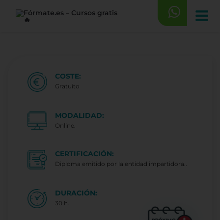
Saltar
al
contenido
COSTE:
Gratuito
MODALIDAD:
Online.
CERTIFICACIÓN:
Diploma emitido por la entidad impartidora..
DURACIÓN:
30 h.