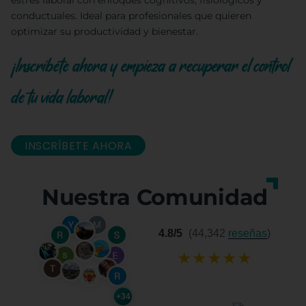
estrés laboral con enfoques cognitivos, fisiológicos y
conductuales. Ideal para profesionales que quieren
optimizar su productividad y bienestar.
¡Inscríbete ahora y empieza a recuperar el control
de tu vida laboral!
INSCRÍBETE AHORA
Nuestra Comunidad
4.8/5
(44,342
reseñas
)
★
★
★
★
★
+34