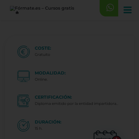
Saltar
al
contenido
COSTE:
Gratuito
MODALIDAD:
Online.
CERTIFICACIÓN:
Diploma emitido por la entidad impartidora..
DURACIÓN:
15 h.