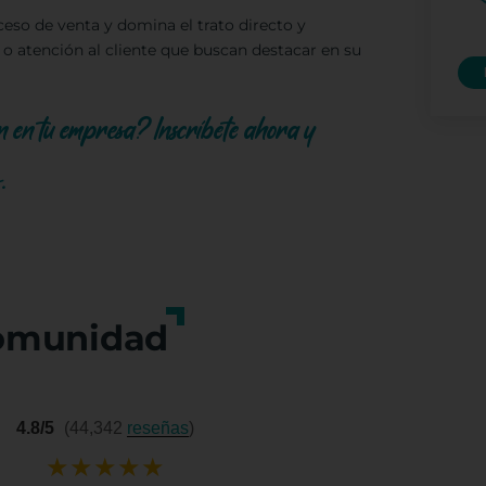
eso de venta y domina el trato directo y
 o atención al cliente que buscan destacar en su
ción en tu empresa? Inscríbete ahora y
s.
omunidad
4.8/5
(44,342
reseñas
)
★
★
★
★
★