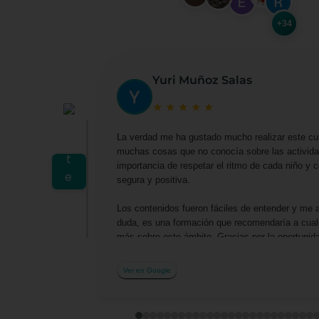
+34
Yuri Muñoz Salas
★
★
★
★
★
La verdad me ha gustado mucho realizar este cu
muchas cosas que no conocía sobre las actividad
importancia de respetar el ritmo de cada niño y
segura y positiva.
Los contenidos fueron fáciles de entender y me 
duda, es una formación que recomendaría a cualq
más sobre este ámbito. Gracias por la oportuni
profesionalmente.
Ver en Google