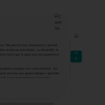
Mariella
★
★
★
rso. Me pareció muy interesante y aprendí
Excelente profesora
es acuáticas para bebés, su desarrollo, la
lo amé, aprendí y d
 cómo hacer que el agua sea una experiencia
planeta y como gesti
ayudaron a ampliar mis conocimientos. Sin
uier persona que quiera trabajar o aprender
dad de seguir formándome y creciendo
Ver en Google