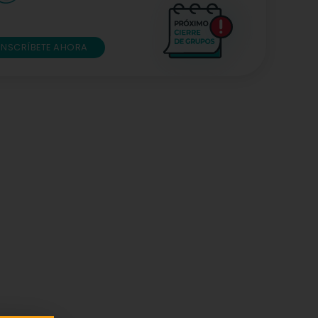
INSCRÍBETE AHORA
ñoz Salas
★
★