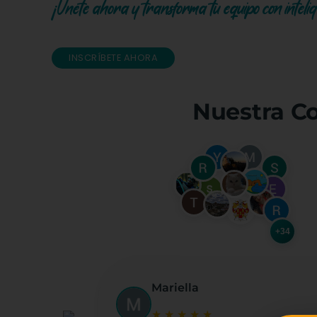
¡Únete ahora y transforma tu equipo con intelige
INSCRÍBETE AHORA
Nuestra C
+34
Mariella
★
★
★
★
★