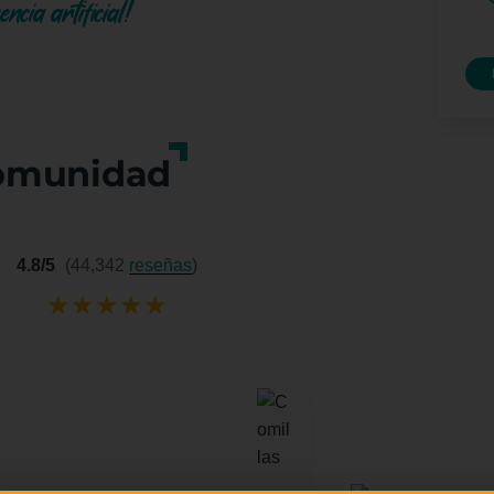
ncia artificial!
omunidad
4.8/5
(44,342
reseñas
)
★
★
★
★
★
Yuri Mu
★
★
★