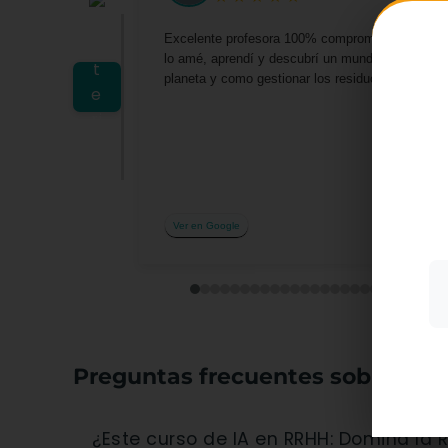
Excelente profesora 100% comprometida por darn
lo amé, aprendí y descubrí un mundo lleno de o
planeta y como gestionar los residuos desde casa 
Utiliz
mostra
a part
acepta
su uso
Ver en Google
Más i
Preguntas frecuentes sobre el c
¿Este curso de IA en RRHH: Domina la Revolución Digital del Talento es