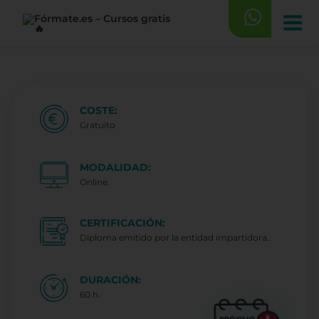
Saltar
al
contenido
COSTE:
Gratuito
MODALIDAD:
Online.
CERTIFICACIÓN:
Diploma emitido por la entidad impartidora..
DURACIÓN:
60 h.