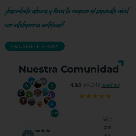
¡Inscríbete ahora y lleva tu negocio al siguiente nivel
con inteligencia artificial!
INSCRÍBETE AHORA
Nuestra Comunidad
4.8/5
(44,342
reseñas
)
★
★
★
★
★
+34
Mariella