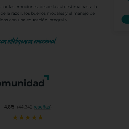
car las emociones, desde la autoestima hasta la
de la razón, los buenos modales y el manejo de
dos con una educación integral y
n inteligencia emocional.
omunidad
4.8/5
(44,342
reseñas
)
★
★
★
★
★