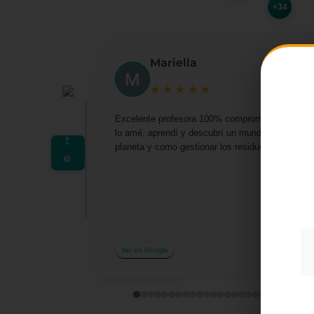
+34
Mariella
★
★
★
★
★
Excelente profesora 100% comprometida por darn
lo amé, aprendí y descubrí un mundo lleno de o
Utiliz
planeta y como gestionar los residuos desde casa 
mostra
a part
acepta
su uso
Más i
Ver en Google