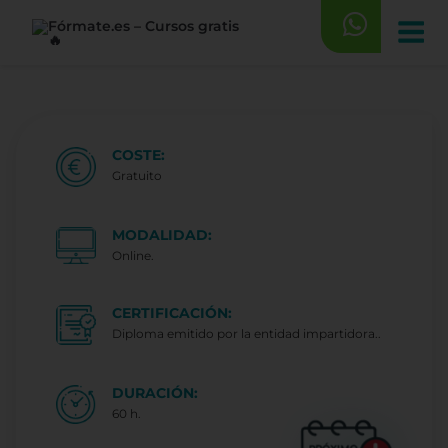
Saltar
al
contenido
COSTE:
Gratuito
MODALIDAD:
Online.
CERTIFICACIÓN:
Diploma emitido por la entidad impartidora..
DURACIÓN:
60 h.