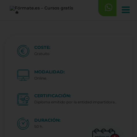
Saltar
al
contenido
COSTE:
Gratuito
MODALIDAD:
Online.
CERTIFICACIÓN:
Diploma emitido por la entidad impartidora..
DURACIÓN:
50 h.