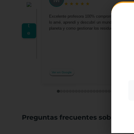
★
★
★
★
★
Excelente profesora 100% comprometida por darn
lo amé, aprendí y descubrí un mundo lleno de o
planeta y como gestionar los residuos desde casa 
Utiliz
mostra
a part
acepta
su uso
Ver en Google
Más i
Preguntas frecuentes sobre el c