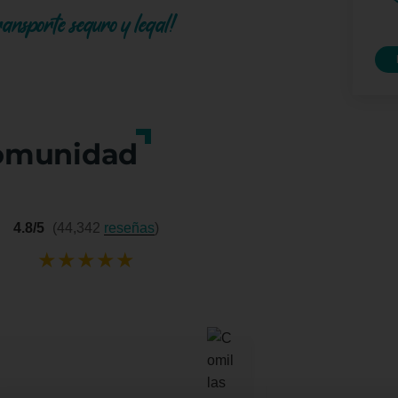
ransporte seguro y legal!
omunidad
4.8/5
(44,342
reseñas
)
★
★
★
★
★
Yuri Mu