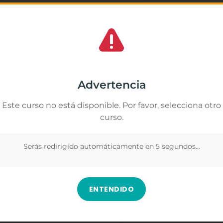
★
★
★
os lo mejor. Lástima que terminó el curso
La verdad me ha gus
portunidades. De ser más amable con el
muchas cosas que no
y a nivel industrial.
importancia de respe
Gestionar el consentimiento de las cookies
segura y positiva.
amos cookies propias y de terceros para analizar nuestros servicios y
Los contenidos fuer
rte publicidad relacionada con tus preferencias en base a un perfil elabor
Advertencia
duda, es una formaci
ir de tus hábitos de navegación (por ejemplo, páginas visitadas). Puedes
más sobre este ámbi
r todas las cookies pulsando el botón "Aceptar todo" o configurar o rechaz
Este curso no está disponible. Por favor, selecciona otro
profesionalmente.
 pulsando el botón "Ver preferencias".
curso.
Ver en Google
nformación en
Gestionar los servicios
.
Serás redirigido automáticamente en
4
segundos...
Aceptar
Denegar
Ver preferenc
ENTENDIDO
urso