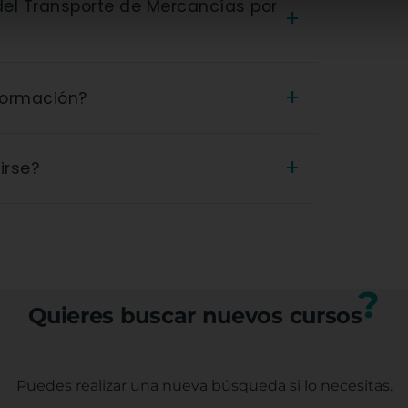
+
tuitos. Están financiados por organismos
+
 formación?
umno ni para la empresa.
 Domina la Legislación del Transporte de
+
irse?
 o certificado oficial que acredita los
l profesional.
(trabajadores, autónomos o
tos específicos con nuestro equipo.
?
Quieres buscar nuevos cursos
Puedes realizar una nueva búsqueda
si lo necesitas.