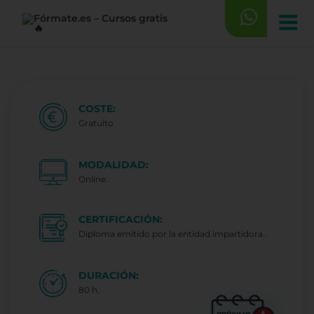
Saltar
al
contenido
COSTE:
Gratuito
MODALIDAD:
Online.
CERTIFICACIÓN:
Diploma emitido por la entidad impartidora..
DURACIÓN:
80 h.