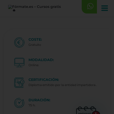
Saltar
al
contenido
COSTE:
Gratuito
MODALIDAD:
Online.
CERTIFICACIÓN:
Diploma emitido por la entidad impartidora..
DURACIÓN:
75 h.