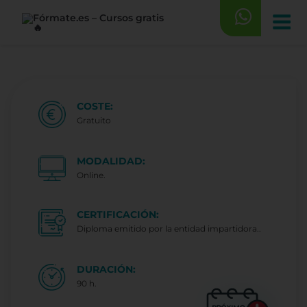
Saltar
al
contenido
COSTE:
Gratuito
MODALIDAD:
Online.
CERTIFICACIÓN:
Diploma emitido por la entidad impartidora..
DURACIÓN:
90 h.