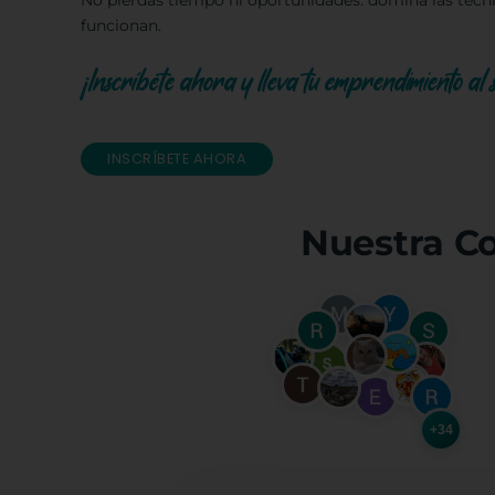
No pierdas tiempo ni oportunidades: domina las técn
funcionan.
¡Inscríbete ahora y lleva tu emprendimiento al s
INSCRÍBETE AHORA
Nuestra C
+34