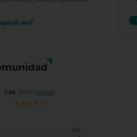
icas de ventas y marketing que realmente
iguiente nivel!
omunidad
4.8/5
(44,342
reseñas
)
★
★
★
★
★