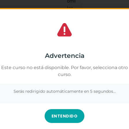
Mariella
★
★
★
rso. Me pareció muy interesante y aprendí
Excelente profesora
es acuáticas para bebés, su desarrollo, la
lo amé, aprendí y d
Gestionar el consentimiento de las cookies
 cómo hacer que el agua sea una experiencia
planeta y como gesti
amos cookies propias y de terceros para analizar nuestros servicios y
rte publicidad relacionada con tus preferencias en base a un perfil elabor
Advertencia
ayudaron a ampliar mis conocimientos. Sin
ir de tus hábitos de navegación (por ejemplo, páginas visitadas). Puedes
r todas las cookies pulsando el botón "Aceptar todo" o configurar o rechaz
uier persona que quiera trabajar o aprender
Este curso no está disponible. Por favor, selecciona otro
 pulsando el botón "Ver preferencias".
dad de seguir formándome y creciendo
curso.
nformación en
Gestionar los servicios
.
Ver en Google
Serás redirigido automáticamente en
5
segundos...
Aceptar
Denegar
Ver preferenc
ENTENDIDO
urso