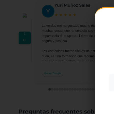
Yuri Muñoz Salas
★
★
★
★
★
La verdad me ha gustado mucho realizar este cu
muchas cosas que no conocía sobre las actividad
importancia de respetar el ritmo de cada niño y
segura y positiva.
Utiliz
mostra
Los contenidos fueron fáciles de entender y me 
a part
acepta
duda, es una formación que recomendaría a cualq
su uso
más sobre este ámbito. Gracias por la oportuni
profesionalmente.
Más i
Ver en Google
Preguntas frecuentes sobre el c