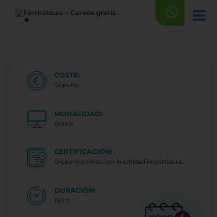
Saltar
al
contenido
COSTE:
Gratuito
MODALIDAD:
Online.
CERTIFICACIÓN:
Diploma emitido por la entidad impartidora..
DURACIÓN:
180 h.