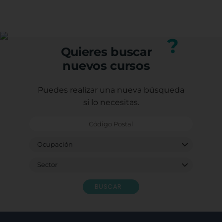
(trabajadores, autónomos o desempleados).
profesional.
Puedes consultar los requisitos específicos con
nuestro equipo.
?
Quieres buscar
nuevos cursos
Puedes realizar una nueva búsqueda
si lo necesitas.
BUSCAR