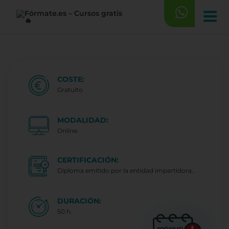
Saltar
al
contenido
COSTE:
Gratuito
MODALIDAD:
Online.
CERTIFICACIÓN:
Diploma emitido por la entidad impartidora..
DURACIÓN:
50 h.