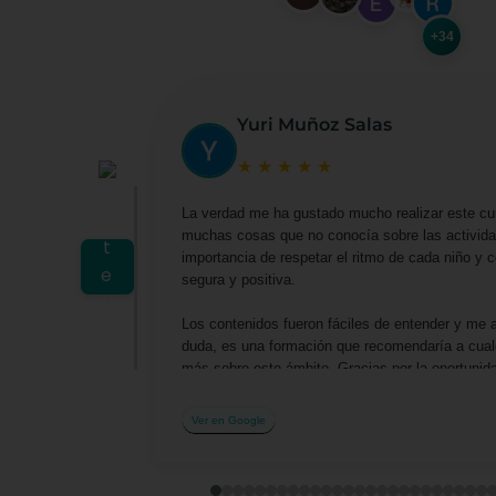
+34
Yuri Muñoz Salas
★
★
★
★
★
La verdad me ha gustado mucho realizar este cu
muchas cosas que no conocía sobre las actividad
importancia de respetar el ritmo de cada niño y
segura y positiva.
Los contenidos fueron fáciles de entender y me 
duda, es una formación que recomendaría a cualq
más sobre este ámbito. Gracias por la oportuni
profesionalmente.
Ver en Google