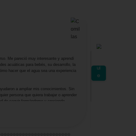
Mariella
★
★
★
rso. Me pareció muy interesante y aprendí
Excelente profesora
es acuáticas para bebés, su desarrollo, la
lo amé, aprendí y d
 cómo hacer que el agua sea una experiencia
planeta y como gesti
ayudaron a ampliar mis conocimientos. Sin
uier persona que quiera trabajar o aprender
dad de seguir formándome y creciendo
Ver en Google