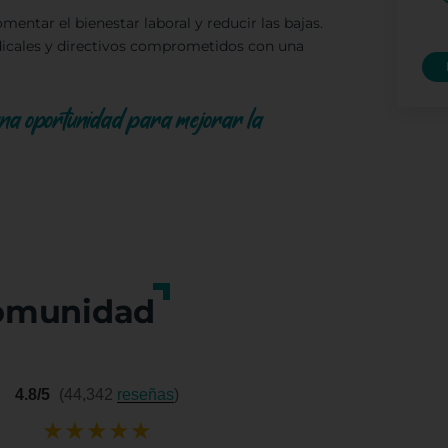
mentar el bienestar laboral y reducir las bajas.
ndicales y directivos comprometidos con una
n una oportunidad para mejorar la
omunidad
4.8/5
(44,342
reseñas
)
★
★
★
★
★