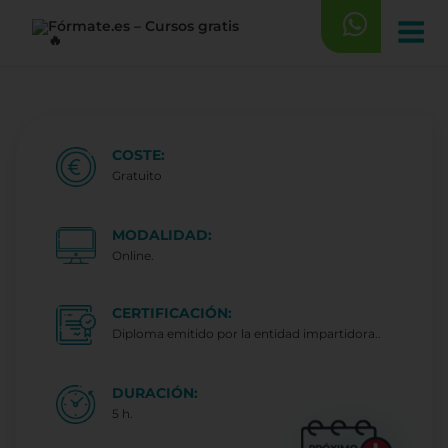
Saltar
al
contenido
COSTE:
Gratuito
MODALIDAD:
Online.
CERTIFICACIÓN:
Diploma emitido por la entidad impartidora..
DURACIÓN:
5 h.