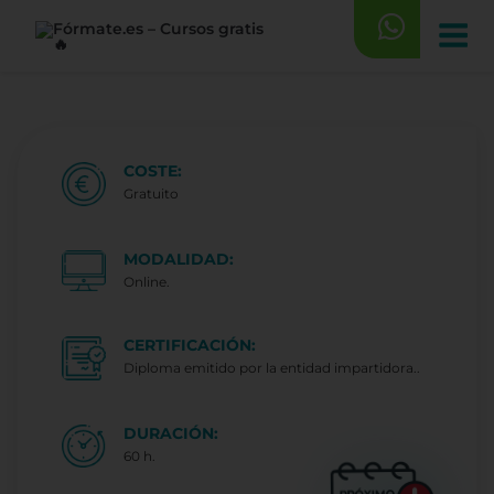
Saltar
al
contenido
COSTE:
Gratuito
MODALIDAD:
Online.
CERTIFICACIÓN:
Diploma emitido por la entidad impartidora..
DURACIÓN:
60 h.