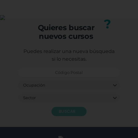
(trabajadores, autónomos o desempleados).
profesional.
Puedes consultar los requisitos específicos con
nuestro equipo.
?
Quieres buscar
nuevos cursos
Puedes realizar una nueva búsqueda
si lo necesitas.
BUSCAR