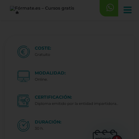
Saltar
al
contenido
COSTE:
Gratuito
MODALIDAD:
Online.
CERTIFICACIÓN:
Diploma emitido por la entidad impartidora..
DURACIÓN:
30 h.