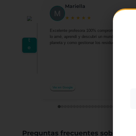
Mariella
★
★
★
★
★
Excelente profesora 100% comprometida por darn
lo amé, aprendí y descubrí un mundo lleno de o
planeta y como gestionar los residuos desde casa 
Utiliz
mostra
a part
acepta
su uso
Más i
Ver en Google
Preguntas frecuentes sobre el c