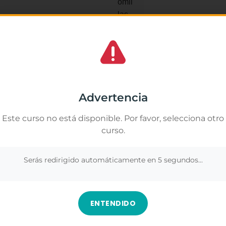
Yuri Mu
★
★
★
os lo mejor. Lástima que terminó el curso
La verdad me ha gus
portunidades. De ser más amable con el
muchas cosas que no
Gestionar el consentimiento de las cookies
y a nivel industrial.
importancia de respe
segura y positiva.
amos cookies propias y de terceros para analizar nuestros servicios y
rte publicidad relacionada con tus preferencias en base a un perfil elabor
Advertencia
Los contenidos fuer
ir de tus hábitos de navegación (por ejemplo, páginas visitadas). Puedes
r todas las cookies pulsando el botón "Aceptar todo" o configurar o rechaz
duda, es una formaci
Este curso no está disponible. Por favor, selecciona otro
 pulsando el botón "Ver preferencias".
más sobre este ámbi
curso.
profesionalmente.
nformación en
Gestionar los servicios
.
Ver en Google
Serás redirigido automáticamente en
4
segundos...
Aceptar
Denegar
Ver preferenc
ENTENDIDO
urso