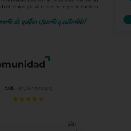
ma te prepara para tomar decisiones inteligentes
d del equipo y la viabilidad del negocio hotelero.
rente de gestión eficiente y sostenible!
omunidad
4.8/5
(44,342
reseñas
)
★
★
★
★
★