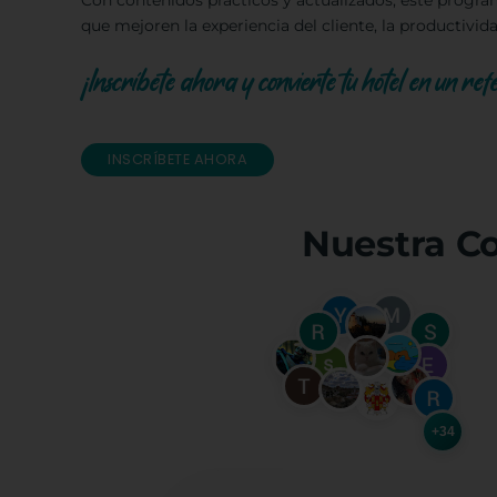
Con contenidos prácticos y actualizados, este progra
que mejoren la experiencia del cliente, la productivida
¡Inscríbete ahora y convierte tu hotel en un refe
INSCRÍBETE AHORA
Nuestra C
+34