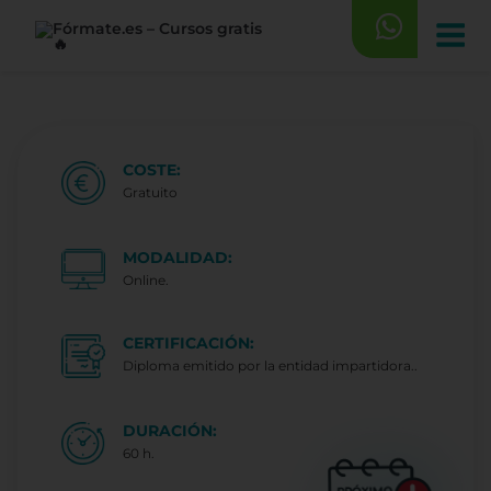
Saltar
al
contenido
COSTE:
Gratuito
MODALIDAD:
Online.
CERTIFICACIÓN:
Diploma emitido por la entidad impartidora..
DURACIÓN:
60 h.