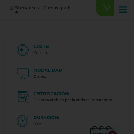
Saltar
al
contenido
COSTE:
Gratuito
MODALIDAD:
Online.
CERTIFICACIÓN:
Diploma emitido por la entidad impartidora..
DURACIÓN:
60 h.