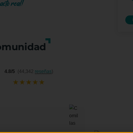
pacto real!
omunidad
4.8/5
(44,342
reseñas
)
★
★
★
★
★
Mariella
★
★
★