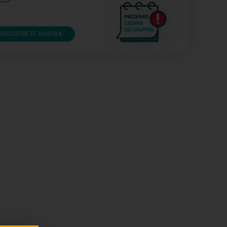
INSCRÍBETE AHORA
★
★