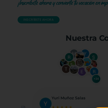
¡Inscríbete ahora y convierte tu vocación en im
INSCRÍBETE AHORA
Nuestra C
+34
Yuri Muñoz Salas
★
★
★
★
★