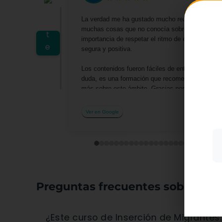
La verdad me ha gustado mucho realizar este cu
muchas cosas que no conocía sobre las actividad
importancia de respetar el ritmo de cada niño y
segura y positiva.
Utiliz
Los contenidos fueron fáciles de entender y me 
mostra
duda, es una formación que recomendaría a cualq
a part
más sobre este ámbito. Gracias por la oportuni
acepta
profesionalmente.
su uso
Ver en Google
Más i
Preguntas frecuentes sobre el c
¿Este curso de Inserción de Migrantes: Aporta Valor y Facilita su