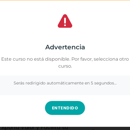
rso. Me pareció muy interesante y aprendí
Excelente profesora
es acuáticas para bebés, su desarrollo, la
lo amé, aprendí y d
 cómo hacer que el agua sea una experiencia
planeta y como gesti
Gestionar el consentimiento de las cookies
amos cookies propias y de terceros para analizar nuestros servicios y
ayudaron a ampliar mis conocimientos. Sin
rte publicidad relacionada con tus preferencias en base a un perfil elabor
Advertencia
uier persona que quiera trabajar o aprender
ir de tus hábitos de navegación (por ejemplo, páginas visitadas). Puedes
dad de seguir formándome y creciendo
r todas las cookies pulsando el botón "Aceptar todo" o configurar o rechaz
Este curso no está disponible. Por favor, selecciona otro
 pulsando el botón "Ver preferencias".
curso.
Ver en Google
nformación en
Gestionar los servicios
.
Serás redirigido automáticamente en
4
segundos...
Aceptar
Denegar
Ver preferenc
ENTENDIDO
urso