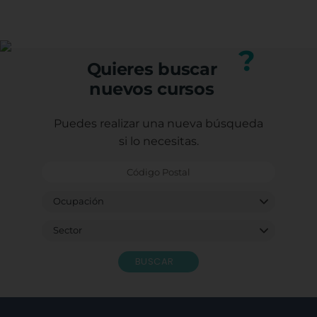
(trabajadores, autónomos o desempleados).
profesional.
Puedes consultar los requisitos específicos con
nuestro equipo.
?
Quieres buscar
nuevos cursos
Puedes realizar una nueva búsqueda
si lo necesitas.
BUSCAR