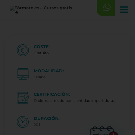
Saltar
al
contenido
COSTE:
Gratuito
MODALIDAD:
Online.
CERTIFICACIÓN:
Diploma emitido por la entidad impartidora..
DURACIÓN:
20 h.