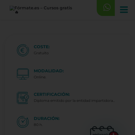
Saltar
al
contenido
COSTE:
Gratuito
MODALIDAD:
Online.
CERTIFICACIÓN:
Diploma emitido por la entidad impartidora..
DURACIÓN:
80 h.