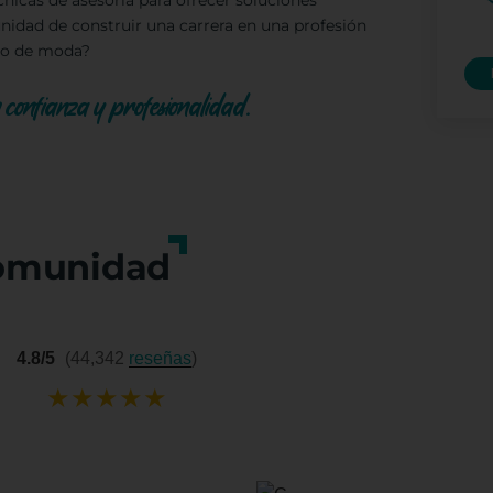
cnicas de asesoría para ofrecer soluciones
unidad de construir una carrera en una profesión
rio de moda?
 confianza y profesionalidad.
omunidad
4.8/5
(44,342
reseñas
)
★
★
★
★
★