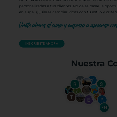
Domina las tendencias, la historia de la moda y las té
personalizadas a tus clientes. No dejes pasar la oport
en auge. ¿Quieres cambiar vidas con tu estilo y crite
Únete ahora al curso y empieza a asesorar con
INSCRÍBETE AHORA
Nuestra C
+34