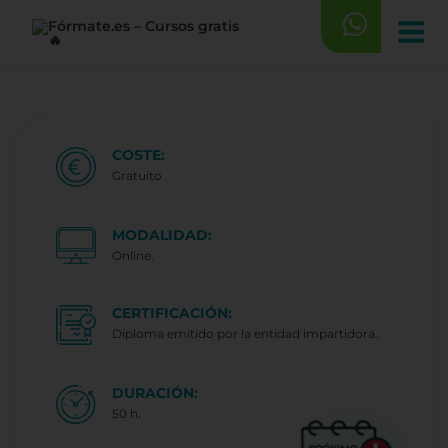
Saltar
al
contenido
COSTE:
Gratuito
MODALIDAD:
Online.
CERTIFICACIÓN:
Diploma emitido por la entidad impartidora..
DURACIÓN:
50 h.