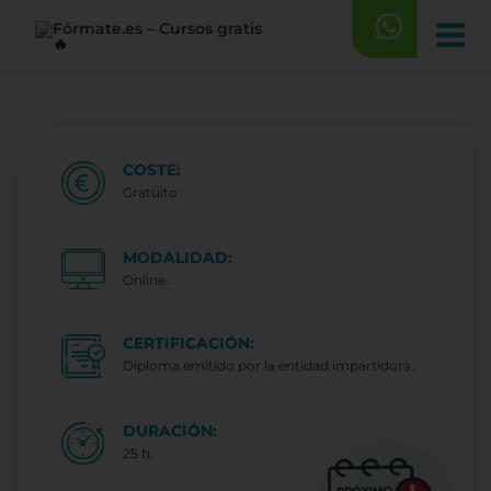
Saltar
al
contenido
COSTE:
Gratuito
MODALIDAD:
Online.
CERTIFICACIÓN:
Diploma emitido por la entidad impartidora..
DURACIÓN:
25 h.