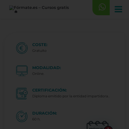
Saltar
al
contenido
COSTE:
Gratuito
MODALIDAD:
Online.
CERTIFICACIÓN:
Diploma emitido por la entidad impartidora..
DURACIÓN:
60 h.