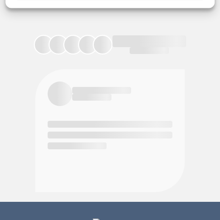
4.8/5
(44,342
reseñas
)
★
★
★
★
★
Yuri Muñoz Salas
★
★
★
★
★
La verdad me ha gustado mucho realizar este curso.
Excelent
Me pareció muy interesante y aprendí muchas cosas
mejor. Lá
que no conocía sobre las actividades acuáticas para
descubrí
bebés, su desarrollo, la importancia de respetar el ritmo
amable c
de cada niño y cómo hacer que el agua sea una
desde cas
experiencia segura y positiva.