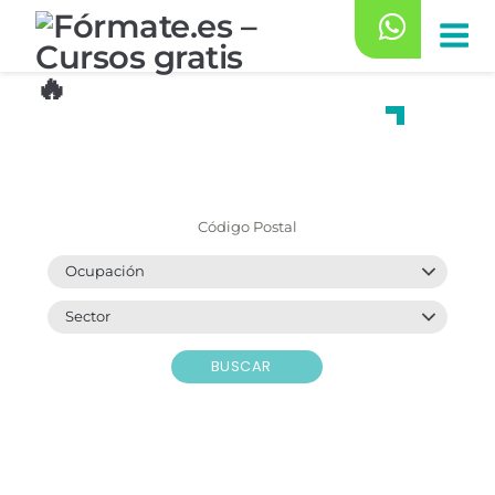
Saltar
al
contenido
Encuentra
tu curso gratuito
BUSCAR