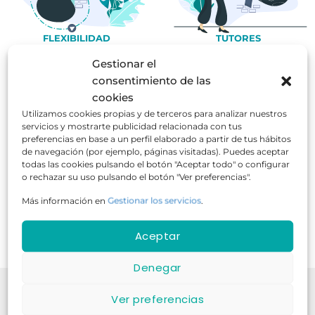
FLEXIBILIDAD
TUTORES
HORARIA
ESPECIALISTAS
Gestionar el
consentimiento de las
cookies
Utilizamos cookies propias y de terceros para analizar nuestros
+1000
540K
35 años
servicios y mostrarte publicidad relacionada con tus
Cursos
Alumnos
Experiencia
preferencias en base a un perfil elaborado a partir de tus hábitos
de navegación (por ejemplo, páginas visitadas). Puedes aceptar
¡Fórmate para el éxito!
todas las cookies pulsando el botón "Aceptar todo" o configurar
o rechazar su uso pulsando el botón "Ver preferencias".
Contamos con 35 años de experiencia
Más información en
Gestionar los servicios
.
Aceptar
Denegar
Nuestra
Ver preferencias
Comunidad