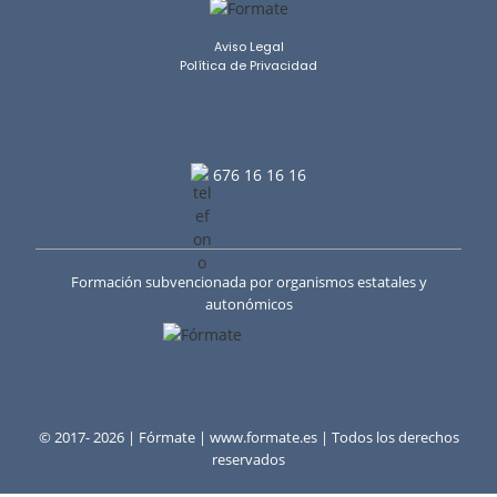
Los contenidos fueron fáciles de entender y me
ayudaron a ampliar mis conocimientos. Sin duda, es
Ver en Google
Ver en
una formación que recomendaría a cualquier persona
que quiera trabajar o aprender más sobre este ámbito.
Gracias por la oportunidad de seguir formándome y
creciendo profesionalmente.
Aviso Legal
Política de Privacidad
676 16 16 16
Formación subvencionada por organismos estatales y