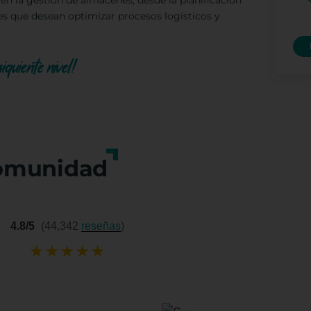
n la gestión de almacenes, desde la planificación
les que desean optimizar procesos logísticos y
iguiente nivel!
omunidad
4.8/5
(44,342
reseñas
)
★
★
★
★
★