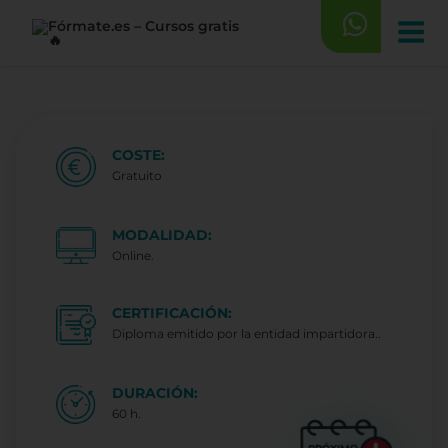
Saltar
al
contenido
COSTE:
Gratuito
MODALIDAD:
Online.
CERTIFICACIÓN:
Diploma emitido por la entidad impartidora..
DURACIÓN:
60 h.