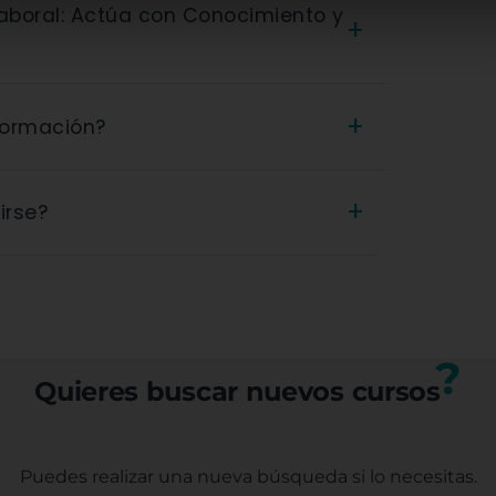
+
tuitos. Están financiados por organismos
+
 formación?
umno ni para la empresa.
 Prevención del Acoso Laboral: Actúa con
+
irse?
ma o certificado oficial que acredita los
l profesional.
(trabajadores, autónomos o
tos específicos con nuestro equipo.
?
Quieres buscar nuevos cursos
Puedes realizar una nueva búsqueda
si lo necesitas.