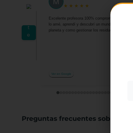
★
★
★
★
★
Excelente profesora 100% comprometida por darn
lo amé, aprendí y descubrí un mundo lleno de o
planeta y como gestionar los residuos desde casa 
Utiliz
mostra
a part
acepta
su uso
Ver en Google
Más i
Preguntas frecuentes sobre el c