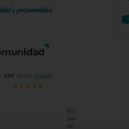
dad y profesionalidad.
omunidad
4.8/5
(44,342
reseñas
)
★
★
★
★
★
Yuri Mu