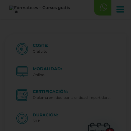
Saltar
al
contenido
COSTE:
Gratuito
MODALIDAD:
Online.
CERTIFICACIÓN:
Diploma emitido por la entidad impartidora..
DURACIÓN:
30 h.