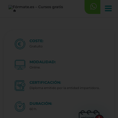
Saltar
al
contenido
COSTE:
Gratuito
MODALIDAD:
Online.
CERTIFICACIÓN:
Diploma emitido por la entidad impartidora..
DURACIÓN:
60 h.