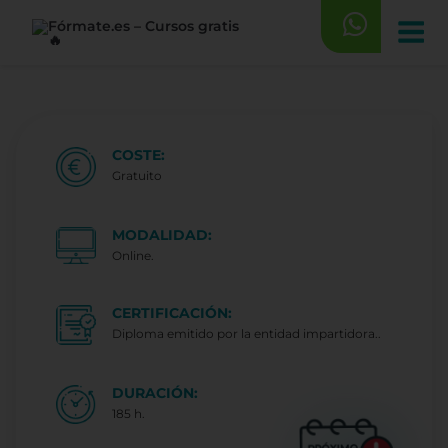
Saltar
al
contenido
COSTE:
Gratuito
MODALIDAD:
Online.
CERTIFICACIÓN:
Diploma emitido por la entidad impartidora..
DURACIÓN:
185 h.