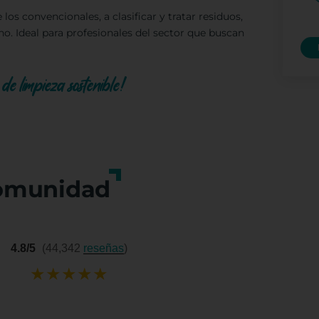
os convencionales, a clasificar y tratar residuos,
o. Ideal para profesionales del sector que buscan
de limpieza sostenible!
omunidad
4.8/5
(44,342
reseñas
)
★
★
★
★
★