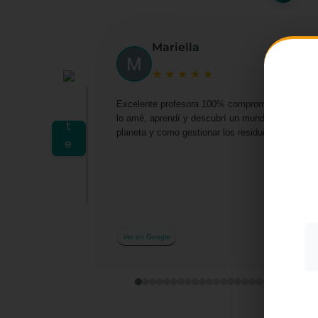
Mariella
★
★
★
★
★
Excelente profesora 100% comprometida por darn
lo amé, aprendí y descubrí un mundo lleno de o
planeta y como gestionar los residuos desde casa 
Utiliz
mostra
a part
acepta
su uso
Más i
Ver en Google