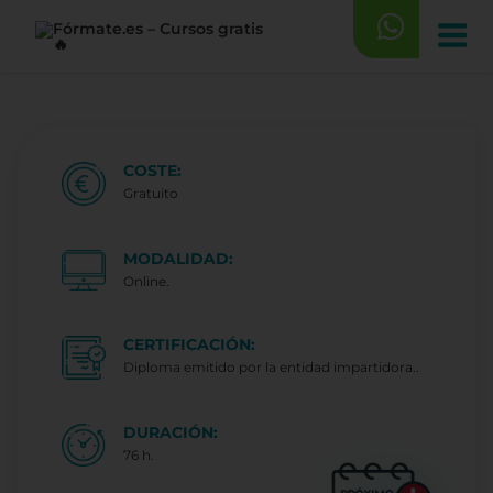
Saltar
al
contenido
COSTE:
Gratuito
MODALIDAD:
Online.
CERTIFICACIÓN:
Diploma emitido por la entidad impartidora..
DURACIÓN:
76 h.