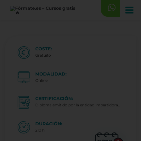
Saltar
al
contenido
COSTE:
Gratuito
MODALIDAD:
Online.
CERTIFICACIÓN:
Diploma emitido por la entidad impartidora..
DURACIÓN:
210 h.