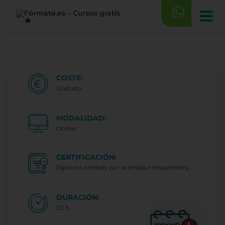
Saltar
al
contenido
COSTE:
Gratuito
MODALIDAD:
Online.
CERTIFICACIÓN:
Diploma emitido por la entidad impartidora..
DURACIÓN:
20 h.