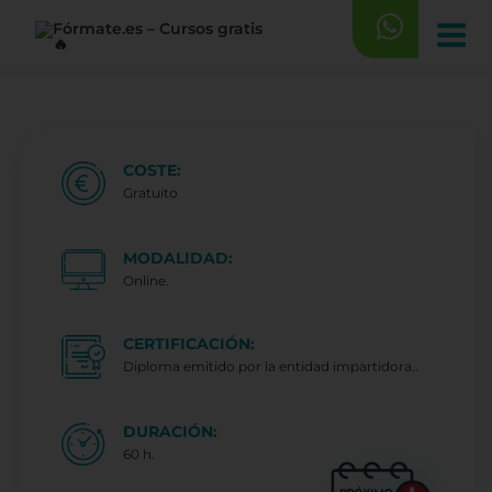
Saltar
al
contenido
COSTE:
Gratuito
MODALIDAD:
Online.
CERTIFICACIÓN:
Diploma emitido por la entidad impartidora..
DURACIÓN:
60 h.