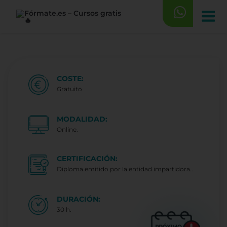
Saltar
al
contenido
COSTE:
Gratuito
MODALIDAD:
Online.
CERTIFICACIÓN:
Diploma emitido por la entidad impartidora..
DURACIÓN:
30 h.