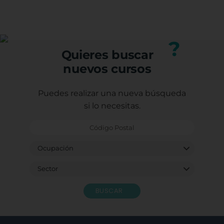
acredita los conocimientos adquiridos,
(trabajadores, autónomos o desempleados).
mejorando tu perfil profesional.
Puedes consultar los requisitos específicos con
nuestro equipo.
?
Quieres buscar
nuevos cursos
Puedes realizar una nueva búsqueda
si lo necesitas.
BUSCAR